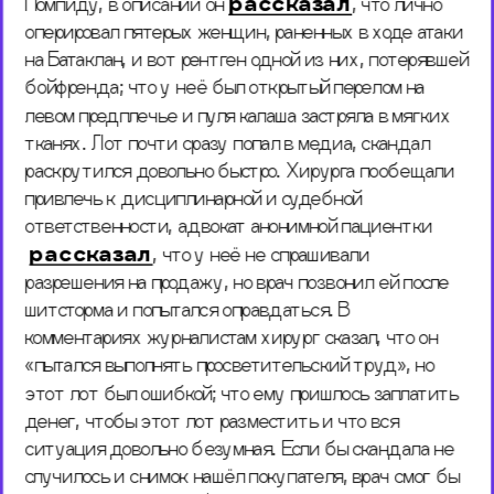
Помпиду, в описании он 
рассказал
, 
что лично 
оперировал пятерых женщин, раненных в ходе атаки 
на Батаклан, и вот рентген одной из них, потерявшей 
бойфренда; что у неё был открытый перелом на 
левом предплечье и пуля калаша застряла в мягких 
тканях. Лот почти сразу попал в медиа, скандал 
раскрутился довольно быстро. Хирурга пообещали 
привлечь к дисциплинарной и судебной 
ответственности, адвокат анонимной пациентки
рассказал
, что у неё не спрашивали 
разрешения на продажу, но врач позвонил ей после 
шитсторма и попытался оправдаться. В 
комментариях журналистам хирург сказал, что он 
«пытался выполнять просветительский труд», но 
этот лот был ошибкой; что ему пришлось заплатить 
денег, чтобы этот лот разместить и что вся 
ситуация довольно безумная. Если бы скандала не 
случилось и снимок нашёл покупателя, врач смог бы 