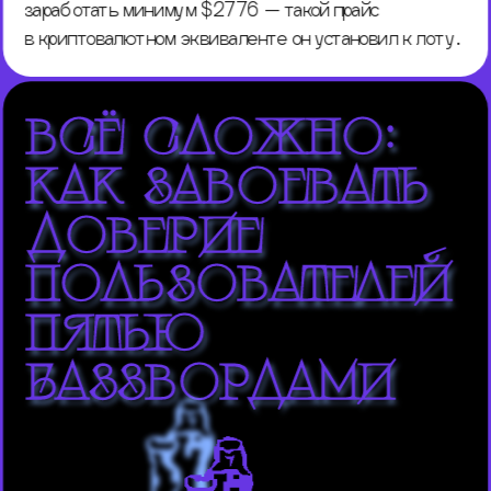
заработать минимум $2776 — такой прайс 
в криптовалютном эквиваленте он установил к лоту.
всё сложно: 
как завоевать 
доверие 
пользователей 
пятью 
баззвордами