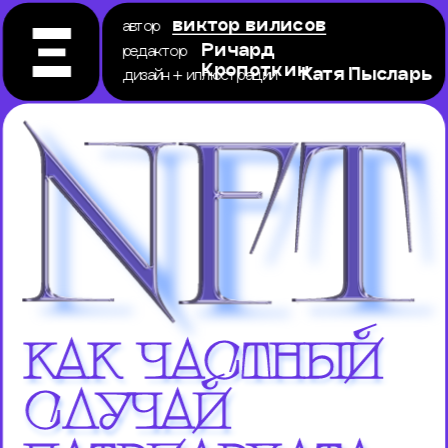
автор 
виктор вилисов
редактор
Ричард 
Кропоткин
дизайн + иллюстрации
Катя Пысларь
как частный 
случай 