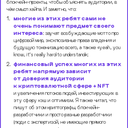
блокчейн-проекты, чтобы объяснять аудитории, в 
чём смысл хайпа. И заметно, что: 
многие из этих ребят сами не 
очень понимают предмет своего 
интереса
: звучат возбуждающие мотто про 
цифровой мир, эксклюзивные права владения и 
будущую токенизацию всего, а также «yeah, you 
know, it’s really hard to understand»; 
финансовый успех многих из этих 
ребят напрямую зависит 
от доверия аудитории 
к криптовалютной сфере + NFT
и увеличения потоков людей, инвестирующих в 
эту сферу кэш и оптимизм. Я также читал, что 
пишут об этом криптографы, блокчейн-
разработчики и просто разные разработчики 
(люди с экспертизой, не имеющие прямого 