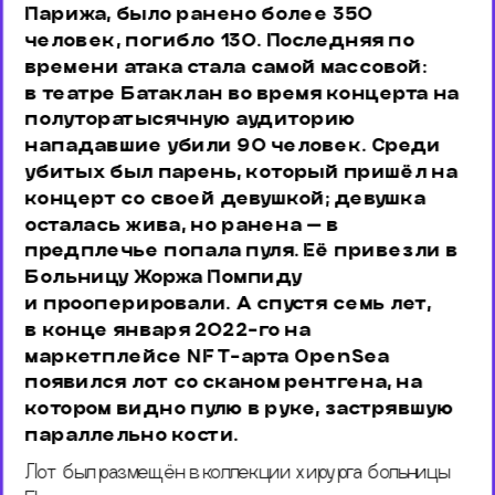
Парижа, было ранено более 350 
человек, погибло 130. Последняя по 
времени атака стала самой массовой: 
в театре Батаклан во время концерта на 
полуторатысячную аудиторию 
нападавшие убили 90 человек. Среди 
убитых был парень, который пришёл на 
концерт со своей девушкой; девушка 
осталась жива, но ранена — в 
предплечье попала пуля. Её привезли в 
Больницу Жоржа Помпиду 
и прооперировали. А спустя семь лет, 
в конце января 2022-го на 
маркетплейсе NFT-арта OpenSea 
появился лот со сканом рентгена, на 
котором видно пулю в руке, застрявшую 
параллельно кости. 
Лот был размещён в коллекции хирурга больницы 