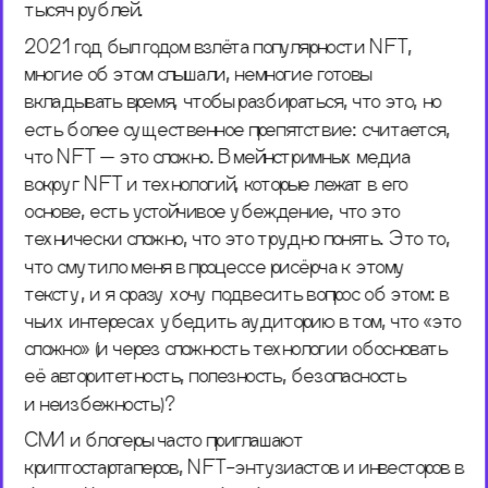
тысяч рублей. 
2021 год был годом взлёта популярности NFT, 
многие об этом слышали, немногие готовы 
вкладывать время, чтобы разбираться, что это, но 
есть более существенное препятствие: считается, 
что NFT — это сложно. В мейнстримных медиа 
вокруг NFT и технологий, которые лежат в его 
основе, есть устойчивое убеждение, что это 
технически сложно, что это трудно понять. Это то, 
что смутило меня в процессе рисёрча к этому 
тексту, и я сразу хочу подвесить вопрос об этом: в 
чьих интересах убедить аудиторию в том, что «это 
сложно» (и через сложность технологии обосновать 
её авторитетность, полезность, безопасность 
и неизбежность)? 
СМИ и блогеры часто приглашают 
криптостартаперов, NFT-энтузиастов и инвесторов в 