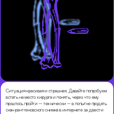
Ситуация красивая и страшная. Давайте попробуем 
встать на место хирурга и понять, через что ему 
прошлось пройти — технически — в попытке продать 
скан рентгеновского снимка в интернете за двести 