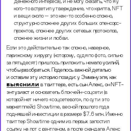
денежного интереса), и не могу сказать, что я у 
кого-то встретил утверждение, что крипта, NFT 
и вещи около — это как-то особенно сложно, 
структурно сложнее других больших опенсорс-
проектов, сложнее других сетевых протоколов, 
сложнее жизни и любви.
Если это действительно так сложно, наверное, 
парижскому хирургу (которому, судя по фото, сильно 
за пятьдесят) пришлось приложить нема
ло усилий, 
чтобы разобраться. Поделюсь важной деталью 
и оставим эту историю позади: у Эммануэля, как
выяснил
и
 в твиттере, есть сын Алекс, он NFT-
энтузиаст и ос
нователь блокчейн-соцсети (в 
которой нет ничего «соцсетевого», по сути это 
маркетплейс) Showtime, весной прошлого года 
поднявшей инвестиции в размере $7.6 млн. Именно 
твиттер Showtime одним из первых запостил 
ссылку на лот с рентгеном, а после скандала Алекс 