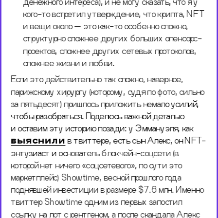
денежного интереса), и не могу сказать, что я у 
кого-то встретил утверждение, что крипта, NFT 
и вещи около — это как-то особенно сложно, 
структурно сложнее других больших опенсорс-
проектов, сложнее других сетевых протоколов, 
сложнее жизни и любви.
Если это действительно так сложно, наверное, 
парижскому хирургу (которому, судя по фото, сильно 
за пятьдесят) пришлось приложить нема
ло усилий, 
чтобы разобраться. Поделюсь важной деталью 
и оставим эту историю позади: у Эммануэля, как
выяснил
и
 в твиттере, есть сын Алекс, он NFT-
энтузиаст и ос
нователь блокчейн-соцсети (в 
которой нет ничего «соцсетевого», по сути это 
маркетплейс) Showtime, весной прошлого года 
поднявшей инвестиции в размере $7.6 млн. Именно 
твиттер Showtime одним из первых запостил 
ссылку на лот с рентгеном, а после скандала Алекс 