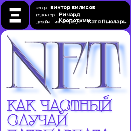
автор 
виктор вилисов
редактор
Ричард 
Кропоткин
дизайн + иллюстрации
Катя Пысларь
как частный 
случай 