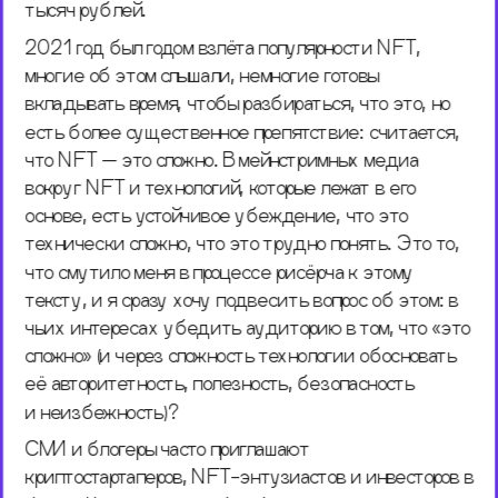
тысяч рублей. 
2021 год был годом взлёта популярности NFT, 
многие об этом слышали, немногие готовы 
вкладывать время, чтобы разбираться, что это, но 
есть более существенное препятствие: считается, 
что NFT — это сложно. В мейнстримных медиа 
вокруг NFT и технологий, которые лежат в его 
основе, есть устойчивое убеждение, что это 
технически сложно, что это трудно понять. Это то, 
что смутило меня в процессе рисёрча к этому 
тексту, и я сразу хочу подвесить вопрос об этом: в 
чьих интересах убедить аудиторию в том, что «это 
сложно» (и через сложность технологии обосновать 
её авторитетность, полезность, безопасность 
и неизбежность)? 
СМИ и блогеры часто приглашают 
криптостартаперов, NFT-энтузиастов и инвесторов в 