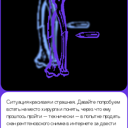
Ситуация красивая и страшная. Давайте попробуем 
встать на место хирурга и понять, через что ему 
прошлось пройти — технически — в попытке продать 
скан рентгеновского снимка в интернете за двести 