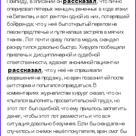
Помпиду, в описании он 
рассказал
, 
что лично 
оперировал пятерых женщин, раненных в ходе атаки 
на Батаклан, и вот рентген одной из них, потерявшей 
бойфренда; что у неё был открытый перелом на 
левом предплечье и пуля калаша застряла в мягких 
тканях. Лот почти сразу попал в медиа, скандал 
раскрутился довольно быстро. Хирурга пообещали 
привлечь к дисциплинарной и судебной 
ответственности, адвокат анонимной пациентки
рассказал
, что у неё не спрашивали 
разрешения на продажу, но врач позвонил ей после 
шитсторма и попытался оправдаться. В 
комментариях журналистам хирург сказал, что он 
«пытался выполнять просветительский труд», но 
этот лот был ошибкой; что ему пришлось заплатить 
денег, чтобы этот лот разместить и что вся 
ситуация довольно безумная. Если бы скандала не 
случилось и снимок нашёл покупателя, врач смог бы 