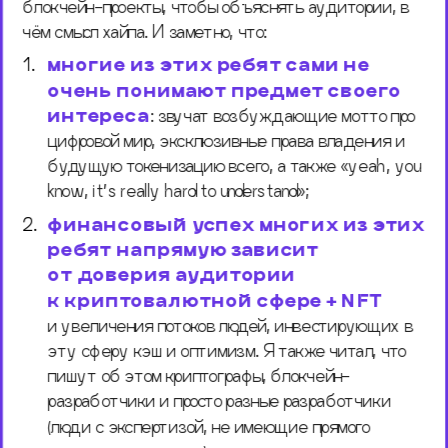
блокчейн-проекты, чтобы объяснять аудитории, в 
чём смысл хайпа. И заметно, что: 
многие из этих ребят сами не 
очень понимают предмет своего 
интереса
: звучат возбуждающие мотто про 
цифровой мир, эксклюзивные права владения и 
будущую токенизацию всего, а также «yeah, you 
know, it’s really hard to understand»; 
финансовый успех многих из этих 
ребят напрямую зависит 
от доверия аудитории 
к криптовалютной сфере + NFT
и увеличения потоков людей, инвестирующих в 
эту сферу кэш и оптимизм. Я также читал, что 
пишут об этом криптографы, блокчейн-
разработчики и просто разные разработчики 
(люди с экспертизой, не имеющие прямого 