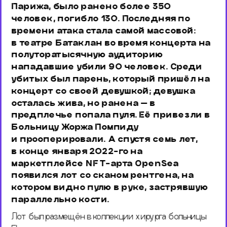
Парижа, было ранено более 350 
человек, погибло 130. Последняя по 
времени атака стала самой массовой: 
в театре Батаклан во время концерта на 
полуторатысячную аудиторию 
нападавшие убили 90 человек. Среди 
убитых был парень, который пришёл на 
концерт со своей девушкой; девушка 
осталась жива, но ранена — в 
предплечье попала пуля. Её привезли в 
Больницу Жоржа Помпиду 
и прооперировали. А спустя семь лет, 
в конце января 2022-го на 
маркетплейсе NFT-арта OpenSea 
появился лот со сканом рентгена, на 
котором видно пулю в руке, застрявшую 
параллельно кости. 
Лот был размещён в коллекции хирурга больницы 