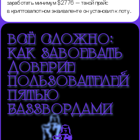
заработать минимум $2776 — такой прайс 
в криптовалютном эквиваленте он установил к лоту.
всё сложно: 
как завоевать 
доверие 
пользователей 
пятью 
баззвордами